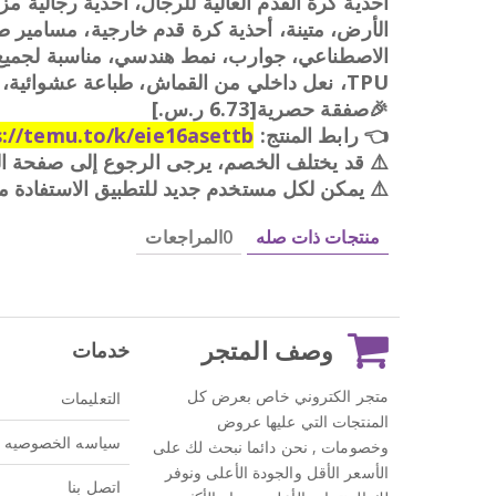
أحذية كرة القدم العالية للرجال، أحذية رجالية 
الأرض، متينة، أحذية كرة قدم خارجية، مسامير طو
الاصطناعي، جوارب، نمط هندسي، مناسبة لجميع 
TPU، نعل داخلي من القماش، طباعة عشوائية، أحذية كل موسم | أحذية بنمط هندسي | بناء متين، أحذية كرة قدم
🎉صفقة حصرية[؜6.73 ر.س.]
👈
رابط المنتج:
s://temu.to/k/eie16asettb
⚠️ قد يختلف الخصم، يرجى الرجوع إلى صفحة 
⚠️ يمكن لكل مستخدم جديد للتطبيق الاستفادة 
منتجات ذات صله
0المراجعات
وصف المتجر
خدمات
متجر الكتروني خاص بعرض كل
التعليمات
المنتجات التي عليها عروض
سياسه الخصوصيه
وخصومات , نحن دائما نبحث لك على
الأسعر الأقل والجودة الأعلى ونوفر
اتصل بنا