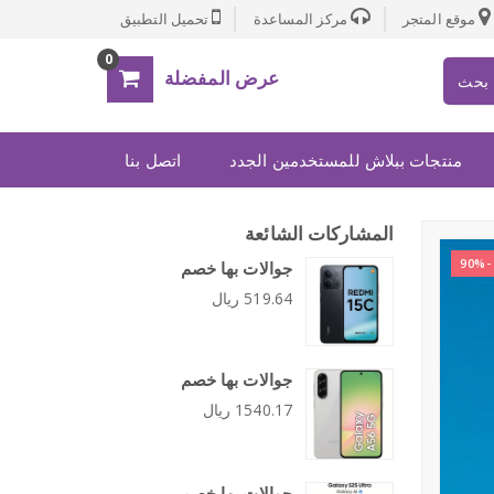
موقع المتجر
مركز المساعدة
تحميل التطبيق
0
عرض المفضلة
بحث
منتجات ببلاش للمستخدمين الجدد
اتصل بنا
المشاركات الشائعة
-90%
جوالات بها خصم
519.64 ريال
جوالات بها خصم
1540.17 ريال
جوالات بها خصم