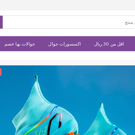
اقل من 30 ريال
اكسسورات جوال
جوالات بها خصم